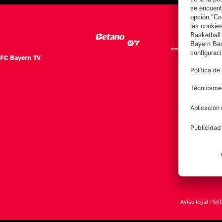
FC Bayern TV
FC Ba
Notici
Equip
Club
Afición
Aviso legal
Polí