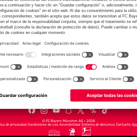
Colaborador
yern.com
Online Sto
as
Equipacion
o
Moda
Jugadores
Nuevo
Rebajas %
Museum
Allianz Arena
Prensa
Baloncesto
©
FC Bayern München AG
–
2026
tica de privacidad
Condiciones de uso
Accesibilidad
Sistema de denuncia
Contacto
Aju