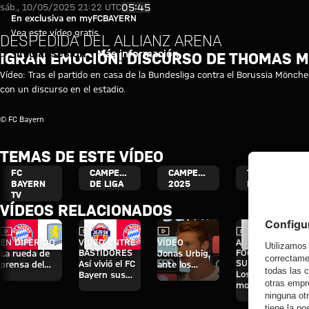
Vídeo - ¡Gran emoción! Discurso
Reproducir vídeo
05:45
sáb., 10/05/2025 21:22 UTC
En exclusiva en myFCBAYERN
Vea este vídeo gratis
DESPEDIDA DEL ALLIANZ ARENA
Iniciar sesión
Más información
¡GRAN EMOCIÓN! DISCURSO DE THOMAS M
Vídeo: Tras el partido en casa de la Bundesliga contra el Borussia Mönch
con un discurso en el estadio.
© FC Bayern
TEMAS DE ESTE VÍDEO
FC
CAMPEONATO
CAMPEONES
THOMAS
BAYERN
DE LIGA
2025
MÜLLER
TV
VÍDEOS RELACIONADOS
Vídeo
Vídeo
Vídeo
Vídeo
EN DIFERIDO
VÍDEO ENTRE
VÍDEO
AUDI
BASTIDORES
FOOTBALL
La rueda de
Jonas Urbig,
SUMMIT
Así vivió el FC
prensa del
ante los
Los mejores
Bayern sus
Audi Football
medios en
momentos del
cuatro días en
Summit ante
Hong Kong
partido contra
Jeju
el Aston Villa
el Jeju