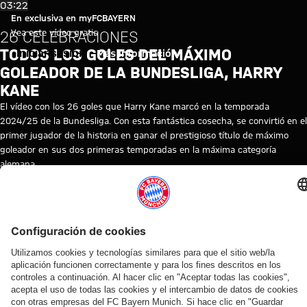
Video: Todos los goles de Harr
Reproducir vídeo
03:22
En exclusiva en myFCBAYERN
Vea este vídeo gratis
26 CELEBRACIONES
TODOS LOS GOLES DEL MÁXIMO
Iniciar sesión
Más información
GOLEADOR DE LA BUNDESLIGA, HARRY
KANE
El vídeo con los 26 goles que Harry Kane marcó en la temporada
2024/25 de la Bundesliga. Con esta fantástica cosecha, se convirtió en el
primer jugador de la historia en ganar el prestigioso título de máximo
goleador en sus dos primeras temporadas en la máxima categoría
alemana.
TEMAS DE ESTE VÍDEO
FC
BUNDESLIGA
HARRY
MYFCBAYERN
BAYERN
KANE
TV
VÍDEOS RELACIONADOS
Vídeo
Vídeo
Vídeo
Vídeo
Entrevista
Vídeo
Vídeo
Vídeo
Vídeo
AUDI
EN
EN
AUDI
EN DIFERIDO
EN
VÍDEO
VÍDEO
FOOTBALL
VÍDEO
VÍDEO
SUMMER
DIFERIDO
ENTRE
Así fue el
Jonas