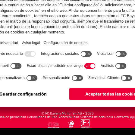
yern.com
Online Sto
as
Equipacion
o
Moda
Jugadores
Nuevo
Rebajas %
Museum
Allianz Arena
Prensa
Baloncesto
©
FC Bayern München AG
–
2026
tica de privacidad
Condiciones de uso
Accesibilidad
Sistema de denuncia
Contacto
Aju