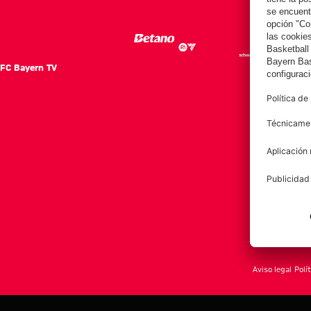
Aston Villa
SK
SK
FC Bayern TV
FC Ba
Notici
Equip
Club
Afición
Aviso legal
Polí