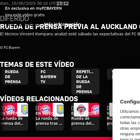
Video: Rueda de prensa previa 
Reproducir vídeo
23:12
dom., 15/06/2025 06:10 UTC
En exclusiva en myFCBAYERN
Vea este vídeo gratis
DIFERIDO
Iniciar sesión
Más información
RUEDA DE PRENSA PREVIA AL AUCKLAND 
El técnico Vincent Kompany analizó esté sábado las expectativas del FC B
© FC Bayern
TEMAS DE ESTE VÍDEO
RUEDA
FC
REPETICIÓN
VINCENT
DE
BAYERN
DE LA
KOMPANY
PRENSA
TV
RUEDA
DE
PRENSA
VÍDEOS RELACIONADOS
Vídeo
Vídeo
Vídeo
Vídeo
EN DIFERIDO
EN VÍDEO
EN DIFERIDO
VÍDEO
La rueda de
La rueda de
Rueda de
Rueda de
prensa del
prensa tras el
prensa del
prensa tras el
Audi Football
Audi Football
Audi Football
Audi Football
Summit ante
Summit
Summit
Summit
el Aston Villa
contra el
contra el Jeju
contra el Jeju