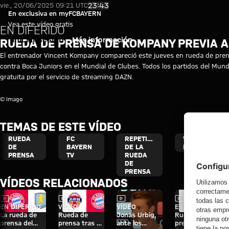
Vídeo: Rueda de prensa previa 
Reproducir vídeo
23:43
vie., 20/06/2025 09:21 UTC
En exclusiva en myFCBAYERN
Vea este vídeo gratis
EN DIFERIDO
Iniciar sesión
Más información
RUEDA DE PRENSA DE KOMPANY PREVIA A
El entrenador Vincent Kompany compareció este jueves en rueda de prensa
contra Boca Juniors en el Mundial de Clubes. Todos los partidos del Mundi
gratuita por el servicio de streaming DAZN.
© Imago
TEMAS DE ESTE VÍDEO
RUEDA
FC
REPETICIÓN
VINCENT
DE
BAYERN
DE LA
KOMPANY
PRENSA
TV
RUEDA
DE
PRENSA
VÍDEOS RELACIONADOS
Vídeo
Vídeo
Vídeo
Vídeo
EN DIFERIDO
VÍDEO
VÍDEO
EN DIFERIDO
La rueda de
Rueda de
Jonas Urbig,
Rueda de
prensa del
prensa tras el
ante los
prensa del