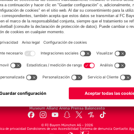
Nathaniel
Tegernsee con
Tegernsee con
responsables
Brown
Manuel Neuer
Arijon
del FC Bayern
Ibrahimović
tras el inicio
Colaborador
del Audi
Summer Tour
yern.com
Online Sto
as
Equipacion
o
Moda
Jugadores
Nuevo
Rebajas %
Museum
Allianz Arena
Prensa
Baloncesto
©
FC Bayern München AG
–
2026
tica de privacidad
Condiciones de uso
Accesibilidad
Sistema de denuncia
Contacto
Aju