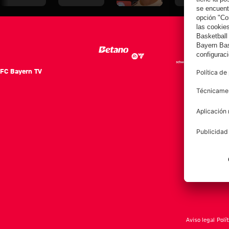
Audi Football
Audi Football
medios en
Audi Football
Summit ante
Summit
Hong Kong
Summit
el Aston Villa
contra el Jeju
contra el Jeju
SK
SK
FC Bayern TV
FC Ba
Notici
Equip
Club
Afición
Aviso legal
Polí