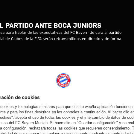
al FC Bayern - Boca Juniors
L PARTIDO ANTE BOCA JUNIORS
 para hablar de las expectativas del FC Bayern de cara al partido
al de Clubes de la FIFA serán retransmitidos en directo y de forma
FIFA
MUNDIAL
BOCA
MYFCBAYERN
MUNDIAL
DE
JUNIORS
DE
CLUBES
CLUBES
DE LA
2025
FIFA
Vídeo
Vídeo
Vídeo
Vídeo
EN DIFERIDO
VÍDEO
VÍDEO
VÍDEO
Presentación
Ronda con los
Ronda con los
Entrevistas
oficial de
medios en el
medios en el
con los