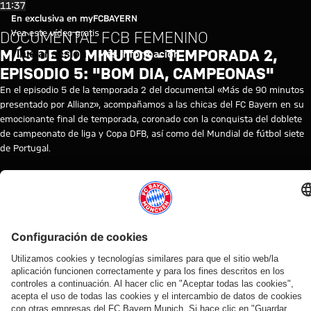
Más de 90 minutos - Temporada
Reproducir vídeo
11:37
En exclusiva en myFCBAYERN
Vea este vídeo gratis
DOCUMENTAL FCB FEMENINO
MÁS DE 90 MINUTOS - TEMPORADA 2,
Iniciar sesión
Más información
EPISODIO 5: "BOM DIA, CAMPEONAS"
En el episodio 5 de la temporada 2 del documental «Más de 90 minutos
presentado por Allianz», acompañamos a las chicas del FC Bayern en su
emocionante final de temporada, coronado con la conquista del doblete
de campeonato de liga y Copa DFB, así como del Mundial de fútbol siete
de Portugal.
© FC Bayern
TEMAS DE ESTE VÍDEO
FEMENINO
FC
FEMENINO
MYFCBAYERN
BAYERN
TV
VÍDEOS RELACIONADOS
Vídeo
Vídeo
Vídeo
Vídeo
Entrevista
Vídeo
Vídeo
Vídeo
Vídeo
AUDI
EN
EN
AUDI
EN DIFERIDO
EN
VÍDEO
FCB