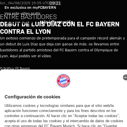
Video: Debut de Luis Díaz con e
Reproducir vídeo
09:21
lun., 04/08/2025 15:35 UTC
En exclusiva en myFCBAYERN
Vea este vídeo gratis
ENTRE BASTIDORES
Iniciar sesión
Más información
DEBUT DE LUIS DÍAZ CON EL FC BAYERN
CONTRA EL LYON
Un exitoso comienzo de pretemporada para el campeón récord alemán y
un debut de Luis Díaz que deja con ganas de más: os llevamos entre
bastidores al partido amistoso del FC Bayern contra el Olympique de
Lyon. Aquí podéis ver el vídeo.
© Gráfica: FC Bayern
TEMAS DE ESTE VÍDEO
FC
AMISTOSO
LUIS
OLYMPIQUE
PRIMER
MYFCBAYERN
BAYERN
DÍAZ
DE
EQUIPO
TV
LYON
VÍDEOS RELACIONADOS
Vídeo
Vídeo
Vídeo
Vídeo
Vídeo
Vídeo
Vídeo
Vídeo
Entrevista
AUDI
EN
EN
AUDI
VÍDEO
EN
PRETEMPORADA
AL
FOOTBALL
VÍDEO
DIFERIDO
FOOTBALL
DIFERIDO
2026/27
TÉRMINO
Rueda