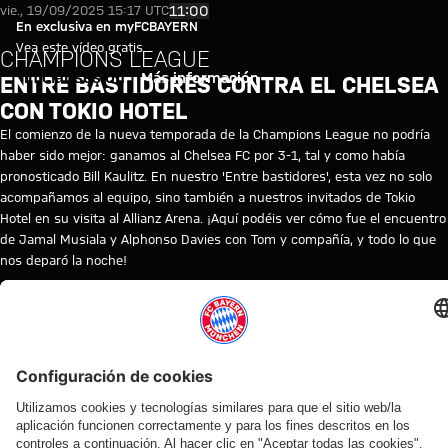
Champions League: Entre bastid
Reproducir vídeo
11:00
vie., 19/09/2025 15:17 UTC
En exclusiva en myFCBAYERN
Vea este vídeo gratis
CHAMPIONS LEAGUE
Iniciar sesión
Más información
ENTRE BASTIDORES CONTRA EL CHELSEA
CON TOKIO HOTEL
El comienzo de la nueva temporada de la Champions League no podría
haber sido mejor: ganamos al Chelsea FC por 3-1, tal y como había
pronosticado Bill Kaulitz. En nuestro 'Entre bastidores', esta vez no solo
acompañamos al equipo, sino también a nuestros invitados de Tokio
Hotel en su visita al Allianz Arena. ¡Aquí podéis ver cómo fue el encuentro
de Jamal Musiala y Alphonso Davies con Tom y compañía, y todo lo que
nos deparó la noche!
© FC Bayern
TEMAS DE ESTE VÍDEO
FC
LIGA
CHELSEA
JAMAL
ALPHONSO
PRIMER
MYFCBAYERN
BAYERN
DE
FC
MUSIALA
DAVIES
EQUIPO
TV
CAMPEONES
VÍDEOS RELACIONADOS