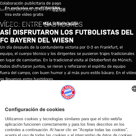
Vídeo: Así disfrutaron los futb
Reproducir vídeo
Colaboración publicitaria de pago
En exclusiva en myFCBAYERN
02:08
lun., 06/10/2025 12:54 UTC
Vea este vídeo gratis
VÍDEO: ENTRE BASTIDORES
Iniciar sesión
Más información
ASÍ DISFRUTARON LOS FUTBOLISTAS DEL
FC BAYERN DEL WIESN
Un día después de la contundente victoria por 0-3 en Frankfurt, el
equipo, el cuerpo técnico y los dirigentes se pusieron trajes tradicionales
en lugar de camisetas. En la tradicional visita al Oktoberfest de Múnich,
todos disfrutaron juntos, se rieron y reforzaron el espíritu de equipo
fuera del campo, con buen humor y al más puro estilo bávaro. En el vídeo
os llevamos entre bastidores.
© FC Bayern
TEMAS DE ESTE VÍDEO
FC
CLUB
CLUB
OKTOBERFEST
MYFCBAYERN
BAYERN
TV
VÍDEOS RELACIONADOS