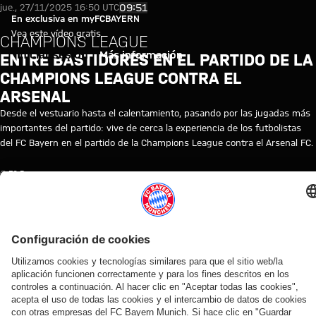
Champions League: Entre bastid
Reproducir vídeo
09:51
jue., 27/11/2025 16:50 UTC
En exclusiva en myFCBAYERN
Vea este vídeo gratis
CHAMPIONS LEAGUE
Iniciar sesión
Más información
ENTRE BASTIDORES EN EL PARTIDO DE LA
CHAMPIONS LEAGUE CONTRA EL
ARSENAL
Desde el vestuario hasta el calentamiento, pasando por las jugadas más
importantes del partido: vive de cerca la experiencia de los futbolistas
del FC Bayern en el partido de la Champions League contra el Arsenal FC.
© FC Bayern
TEMAS DE ESTE VÍDEO
FC
LIGA
PRIMER
MYFCBAYERN
DOCUMENTAL
ARSENAL
BAYERN
DE
EQUIPO
FC
TV
CAMPEONES
VÍDEOS RELACIONADOS
Vídeo
Vídeo
Vídeo
Vídeo
Vídeo
Vídeo
Vídeo
Vídeo
AUDI
EN
EN
VÍDEO
VÍDEO
AUDI
VÍDEO
EN
FOOTBALL
VÍDEO
DIFERIDO
ENTRE
FOOTBALL
DIFERIDO
Jonas
Rueda