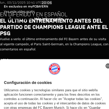
Vídeo: último entrenamiento an
Reproducir vídeo
20:06
lun., 03/11/2025 10:41 UTC
En exclusiva en myFCBAYERN
Vea este vídeo gratis
EN DIFERIDO Y EN ESPAÑOL
Iniciar sesión
Más información
EL ÚLTIMO ENTRENAMIENTO ANTES DEL
PARTIDO DE CHAMPIONS LEAGUE ANTE EL
PSG
Vuelve a verlo: el último entrenamiento del FC Bayern antes de su visita
al vigente campeón, el Paris Saint-Germain, en la Champions League, con
comentarios en español.
© FC Bayern
TEMAS DE ESTE VÍDEO
ENTRENAMIENTO
LIGA
FC
TRAINING
MYFCBAYERN
PARIS
DE
BAYERN
RE-
SAINT-
CAMPEONES
TV
LIVE
GERMAIN
VÍDEOS RELACIONADOS
Vídeo
Vídeo
Entrevista
Vídeo
Vídeo
Vídeo
Vídeo
Vídeo
Vídeo
EN DIFERIDO
AUDI
EN DIFERIDO
EN DIFERIDO
EN DIFERIDO
EN DIFERIDO
LOS
VÍDEO
SUMMER
MEJORES
Así fue el
El último
El
El
El
Lo mejor de los