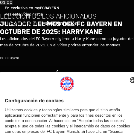
Vídeo: Harry Kane | Jugador de
Reproducir vídeo
01:00
En exclusiva en myFCBAYERN
Vea este vídeo gratis
ELECCIÓN DE LOS AFICIONADOS
JUGADOR DEL MES DEL FC BAYERN EN
Iniciar sesión
Más información
OCTUBRE DE 2025: HARRY KANE
Los aficionados del FC Bayern eligieron a Harry Kane como su jugador del
mes de octubre de 2025. En el vídeo podrás entender los motivos.
© FC Bayern
TEMAS DE ESTE VÍDEO
MYFCBAYERN
HARRY
KANE
VÍDEOS RELACIONADOS
Vídeo
Vídeo
Vídeo
Vídeo
Entrevista
Vídeo
Vídeo
Vídeo
Vídeo
AUDI
EN
EN
AUDI
EN DIFERIDO
EN
VÍDEO
VÍDEO
FOOTBALL
VÍDEO
VÍDEO
SUMMER
DIFERIDO
ENTRE
Así fue el
Jonas
SUMMIT
TOUR
BASTIDORES
Manuel
La
La rueda
último
Urbig,
Los
En
Así vivió el
Neuer
rueda
de
entrenamiento
ante
mejores
diferido:
FC Bayern
hace
de
prensa
antes del
los
momentos
Rueda
sus cuatro
balance
prensa
del Audi
partido contra
medios