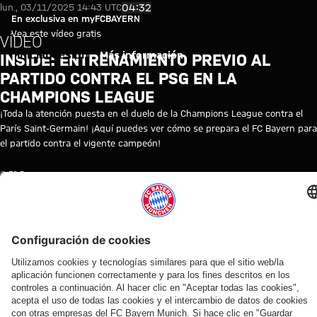
Vídeo: Inside: Entrenamiento p
Reproducir vídeo
04:32
lun., 03/11/2025 14:43 UTC
En exclusiva en myFCBAYERN
Vea este vídeo gratis
VÍDEO
Iniciar sesión
Más información
INSIDE: ENTRENAMIENTO PREVIO AL
PARTIDO CONTRA EL PSG EN LA
CHAMPIONS LEAGUE
¡Toda la atención puesta en el duelo de la Champions League contra el
París Saint-Germain! ¡Aquí puedes ver cómo se prepara el FC Bayern para
el partido contra el vigente campeón!
© FC Bayern
TEMAS DE ESTE VÍDEO
ENTRENAMIENTO
FC
LIGA
PRIMER
MYFCBAYERN
PARIS
BAYERN
DE
EQUIPO
SAINT-
TV
CAMPEONES
GERMAIN
VÍDEOS RELACIONADOS
Vídeo
Entrevista
Vídeo
Vídeo
Vídeo
Vídeo
Vídeo
Vídeo
Vídeo
AUDI
ENTRE
AUDI
EN
EN DIFERIDO
EN
VÍDEO
VÍDEO
SUMMER
BASTIDORES
FOOTBALL
VÍDEO
DIFERIDO
ENTRE
Así fue el
Jonas