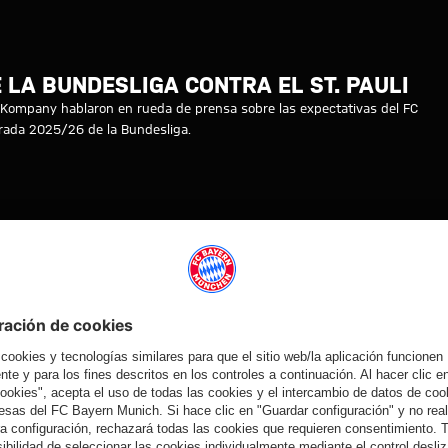
l FC Bayern - FC St. Pauli
 LA BUNDESLIGA CONTRA EL ST. PAULI
nt Kompany hablaron en rueda de prensa sobre las expectativas del FC
porada 2025/26 de la Bundesliga.
VINCENT
MYFCBAYERN
ST. PAULI
CHRISTOPH
KOMPANY
FREUND
Vídeo
Vídeo
Vídeo
Vídeo
EN DIFERIDO
VÍDEO
VÍDEO
VÍDEO
Presentación
Ronda con los
Ronda con los
Entrevistas
oficial de
medios en el
medios en el
con los
Nathaniel
Tegernsee con
Tegernsee con
responsables
Brown
Manuel Neuer
Arijon
del FC Bayern