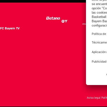
el Aston Villa
contra el Jeju
contra el Jeju
SK
SK
FC Bayern TV
FC Ba
Notici
Equip
Club
Afición
Aviso legal
Polí