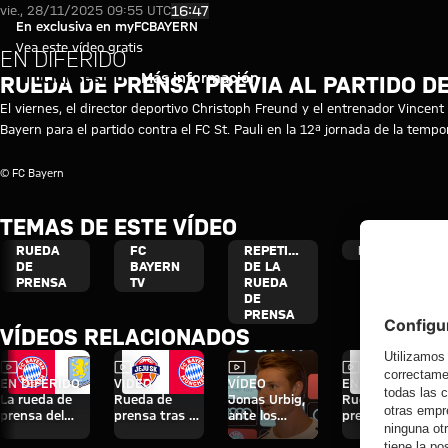
Vídeo: Rueda de prensa previa a
Reproducir vídeo
16:47
vie., 28/11/2025 09:55 UTC
En exclusiva en myFCBAYERN
Vea este vídeo gratis
EN DIFERIDO
Iniciar sesión
Más información
RUEDA DE PRENSA PREVIA AL PARTIDO DE
El viernes, el director deportivo Christoph Freund y el entrenador Vince
Bayern para el partido contra el FC St. Pauli en la 12ª jornada de la tem
© FC Bayern
TEMAS DE ESTE VÍDEO
RUEDA
FC
REPETICIÓN
BUNDESLIGA
DE
BAYERN
DE LA
PRENSA
TV
RUEDA
DE
PRENSA
VÍDEOS RELACIONADOS
Vídeo
Vídeo
Vídeo
Vídeo
EN DIFERIDO
VÍDEO
VÍDEO
EN DIFERIDO
La rueda de
Rueda de
Jonas Urbig,
Rueda de
prensa del
prensa tras el
ante los
prensa del
Audi Football
Audi Football
medios en
Audi Football
Summit ante
Summit
Hong Kong
Summit