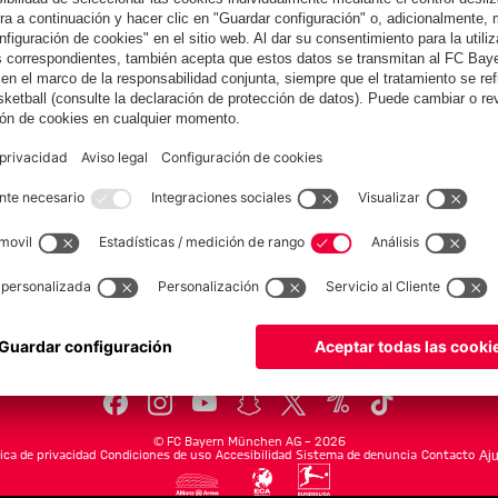
Ibrahimović
tras el inicio
Colaborador
del Audi
Summer Tour
yern.com
Online Sto
as
Equipacion
o
Moda
Jugadores
Nuevo
Rebajas %
Museum
Allianz Arena
Prensa
Baloncesto
©
FC Bayern München AG
–
2026
tica de privacidad
Condiciones de uso
Accesibilidad
Sistema de denuncia
Contacto
Aju