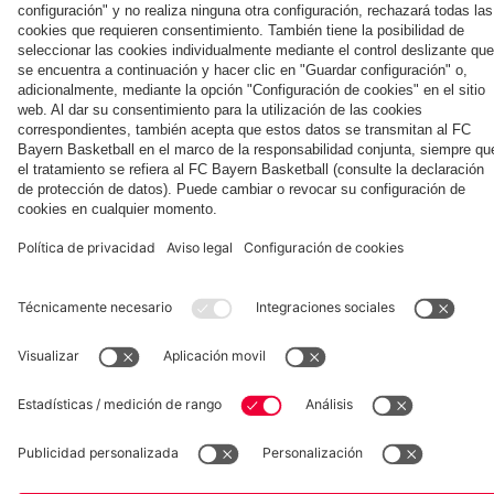
momentos
clubes de
partido contra
el Jeju
miércoles en el
martes en el
Tegernsee
2026
del partido
fans del FC
el Aston Villa
Tegernsee
Tegernsee
contra el
Bayern en
Colaborador
Aston Villa
Leitzachtal
Museum
Allianz Arena
Prensa
Baloncesto
©
FC Bayern München AG
–
2026
Aviso legal
Política de privacidad
Condiciones de uso
Accesibilidad
Sistema de denuncia
Contacto
Ajustes de cookies