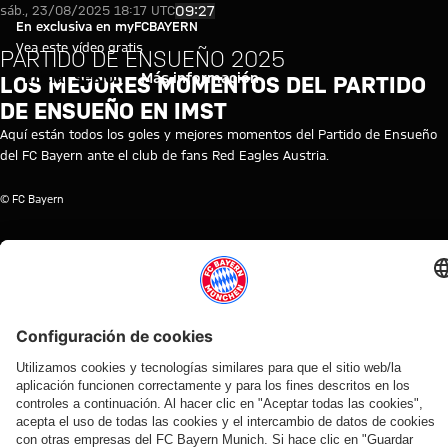
Vídeo-resumen: Red Eagles Aust
Reproducir vídeo
09:27
sáb., 23/08/2025 18:17 UTC
En exclusiva en myFCBAYERN
Vea este vídeo gratis
PARTIDO DE ENSUEÑO 2025
Iniciar sesión
Más información
LOS MEJORES MOMENTOS DEL PARTIDO
DE ENSUEÑO EN IMST
Aquí están todos los goles y mejores momentos del Partido de Ensueño
del FC Bayern ante el club de fans Red Eagles Austria.
© FC Bayern
TEMAS DE ESTE VÍDEO
FC
RESUMEN
PARTIDO
CLUB
PRIMER
MYFCBAYERN
BAYERN
DEL
DE
DE
EQUIPO
TV
PRIMER
ENSUEÑO
FANS
EQUIPO
VÍDEOS RELACIONADOS
Vídeo
Vídeo
Entrevista
Vídeo
Vídeo
Vídeo
Vídeo
Vídeo
Vídeo
AUDI
AUDI
ENTRE
EN
EN
PRETEMPORADA
AUDI
PRETEMPORADA
FOOTBALL
SUMMER
BASTIDORES
VÍDEO
DIFERIDO
2026/27
FOOTBALL
2026/27
SUMMIT
TOUR
SUMMIT
Así fueron
La
La rueda
El resumen del
El resumen del
Los
Kompany:
Los
los días del
rueda
de
amistoso en
amistoso en