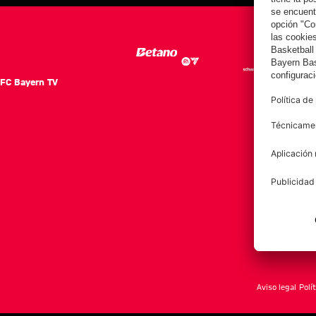
FC Bayern TV
FC Ba
Notici
Equip
Club
Afición
Aviso legal
Polí