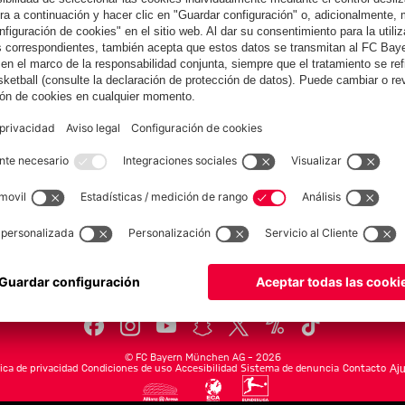
Colaborador
yern.com
Online Sto
as
Equipacion
o
Moda
Jugadores
Nuevo
Rebajas %
Museum
Allianz Arena
Prensa
Baloncesto
©
FC Bayern München AG
–
2026
tica de privacidad
Condiciones de uso
Accesibilidad
Sistema de denuncia
Contacto
Aju