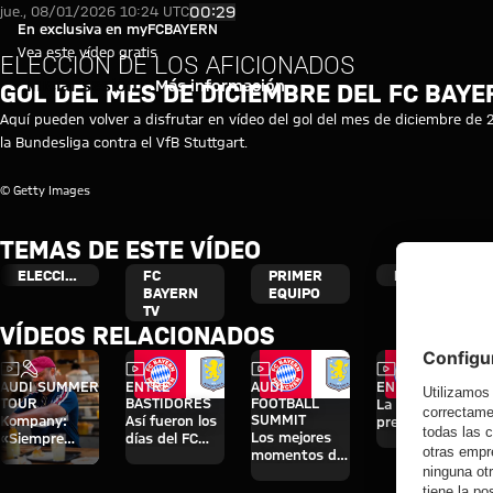
Video: Gol del mes de diciembr
Reproducir vídeo
00:29
jue., 08/01/2026 10:24 UTC
En exclusiva en myFCBAYERN
Vea este vídeo gratis
ELECCIÓN DE LOS AFICIONADOS
Iniciar sesión
Más información
GOL DEL MES DE DICIEMBRE DEL FC BAY
Aquí pueden volver a disfrutar en vídeo del gol del mes de diciembre de 
la Bundesliga contra el VfB Stuttgart.
© Getty Images
TEMAS DE ESTE VÍDEO
ELECCIONES
FC
PRIMER
MYFCBAYERN
BAYERN
EQUIPO
TV
VÍDEOS RELACIONADOS
Vídeo
Entrevista
Vídeo
Vídeo
Vídeo
AUDI SUMMER
ENTRE
AUDI
EN VÍDEO
TOUR
BASTIDORES
FOOTBALL
La rueda de
SUMMIT
Kompany:
Así fueron los
prensa tras el
Los mejores
«Siempre
días del FC
Audi Football
momentos del
puede ser tu
Bayern en
Summit
partido contra
mejor
Hong Kong
contra el
el Aston Villa
temporada»
Aston Villa