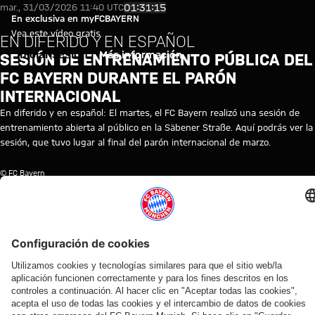
En diferido y en español: Sesió
Reproducir vídeo
01:31:15
mar., 31/03/2026 11:40 UTC
En exclusiva en myFCBAYERN
Vea este vídeo gratis
EN DIFERIDO Y EN ESPAÑOL
Iniciar sesión
Más información
SESIÓN DE ENTRENAMIENTO PÚBLICA DEL
FC BAYERN DURANTE EL PARÓN
INTERNACIONAL
En diferido y en español: El martes, el FC Bayern realizó una sesión de
entrenamiento abierta al público en la Säbener Straße. Aquí podrás ver la
sesión, que tuvo lugar al final del parón internacional de marzo.
© FC Bayern
TEMAS DE ESTE VÍDEO
ENTRENAMIENTO
FC
TRAINING
AFICIONADOS
MYFCBAYERN
BAYERN
RE-
/
TV
LIVE
FANS
/
FANÁTICOS
VÍDEOS RELACIONADOS
Vídeo
Vídeo
Vídeo
Vídeo
Vídeo
Vídeo
Vídeo
Vídeo