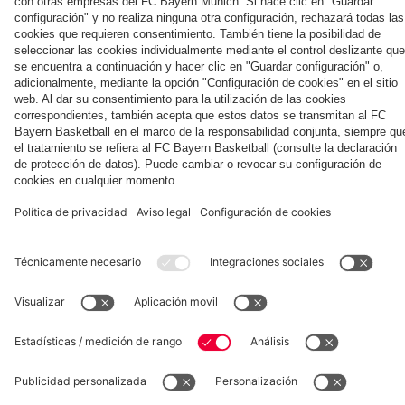
EN DIFERIDO
AUDI
EN DIFERIDO
EN DIFERIDO
EN DIFERIDO
EN DIFERIDO
LOS
VÍDEO
FOOTBALL
MEJORES
Así fue el
El último
El
El
El
Lo mejor de los
SUMMIT
MOMENTOS
último
entrenamiento
entrenamiento
entrenamiento
entrenamiento
entrenamientos
Los
Así fue el
entrenamiento
antes del
abierto al
abierto al
público del
del FC Bayern
mejores
Mundial de
antes del
partido contra
público del
público del
lunes en
en mayo de
momentos
clubes de
partido contra
el Jeju
miércoles en el
martes en el
Tegernsee
2026
del partido
fans del FC
el Aston Villa
Tegernsee
Tegernsee
contra el
Bayern en
Colaborador
Aston Villa
Leitzachtal
Museum
Allianz Arena
Prensa
Baloncesto