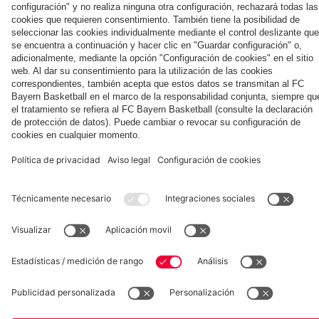
Mundial de
prensa
antes del
partido contra
público del
público del
lunes en
en mayo de
clubes de
del Audi
partido contra
el Jeju
miércoles en el
martes en el
Tegernsee
2026
fans del FC
Football
el Aston Villa
Tegernsee
Tegernsee
Bayern en
Summit
Colaborador
Leitzachtal
ante el
Aston
Villa
Museum
Allianz Arena
Prensa
Baloncesto
©
FC Bayern München AG
–
2026
Aviso legal
Política de privacidad
Condiciones de uso
Accesibilidad
Sistema de denuncia
Contacto
Ajustes de cookies