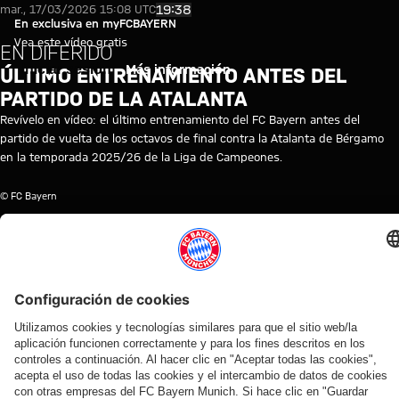
Video: último entrenamiento an
Reproducir vídeo
19:38
mar., 17/03/2026 15:08 UTC
En exclusiva en myFCBAYERN
Vea este vídeo gratis
EN DIFERIDO
Iniciar sesión
Más información
ÚLTIMO ENTRENAMIENTO ANTES DEL
PARTIDO DE LA ATALANTA
Revívelo en vídeo: el último entrenamiento del FC Bayern antes del
partido de vuelta de los octavos de final contra la Atalanta de Bérgamo
en la temporada 2025/26 de la Liga de Campeones.
© FC Bayern
TEMAS DE ESTE VÍDEO
ENTRENAMIENTO
LIGA
FC
TRAINING
MYFCBAYERN
ATALANTA
DE
BAYERN
RE-
BC
CAMPEONES
TV
LIVE
VÍDEOS RELACIONADOS
Vídeo
Vídeo
Vídeo
Vídeo
Vídeo
Vídeo
Vídeo
Vídeo
EN DIFERIDO
EN
EN DIFERIDO
EN DIFERIDO
EN DIFERIDO
EN DIFERIDO
LOS
VÍDEO
DIFERIDO
MEJORES
Así fue el
El último
El
El
El
Lo mejor de los
MOMENTOS
La rueda
último
entrenamiento
entrenamiento
entrenamiento
entrenamiento
entrenamientos
Así fue el
de
entrenamiento
antes del
abierto al
abierto al
público del
del FC Bayern