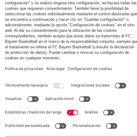
Así vivió el
de
entrenamiento
antes del
abierto al
abierto al
público del
del FC Bayern
FC Bayern
prensa
antes del
partido contra
público del
público del
lunes en
en mayo de
sus cuatro
del Audi
partido contra
el Jeju
miércoles en el
martes en el
Tegernsee
2026
días en Jeju
Football
el Aston Villa
Tegernsee
Tegernsee
Summit
Colaborador
ante el
Aston
Villa
Museum
Allianz Arena
Prensa
Baloncesto
©
FC Bayern München AG
–
2026
Aviso legal
Política de privacidad
Condiciones de uso
Accesibilidad