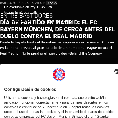
Video: Día de partido en Madrid
Reproducir vídeo
07:53
mar., 07/04/2026 15:28 UTC
En exclusiva en myFCBAYERN
Vea este vídeo gratis
ENTRE BASTIDORES
Iniciar sesión
Más información
DÍA DE PARTIDO EN MADRID: EL FC
BAYERN MÜNCHEN, DE CERCA ANTES DEL
DUELO CONTRA EL REAL MADRID
Desde la llegada hasta el Bernabéu: acompaña en exclusiva al FC Bayern
en las horas previas al gran partido de la Champions League contra el
Real Madrid. ¡No te pierdas el nuevo vídeo «Behind the Scenes»!
© FC Bayern
TEMAS DE ESTE VÍDEO
FC
PRIMER
MYFCBAYERN
LIGA
REAL
BAYERN
EQUIPO
DE
MADRID
TV
CAMPEONES
VÍDEOS RELACIONADOS
Vídeo
Vídeo
Vídeo
Vídeo
Vídeo
Vídeo
Vídeo
Vídeo
AUDI
EN
EN
VÍDEO
VÍDEO
AUDI
VÍDEO
EN
FOOTBALL
VÍDEO
DIFERIDO
ENTRE
FOOTBALL
DIFERIDO
Jonas
Rueda