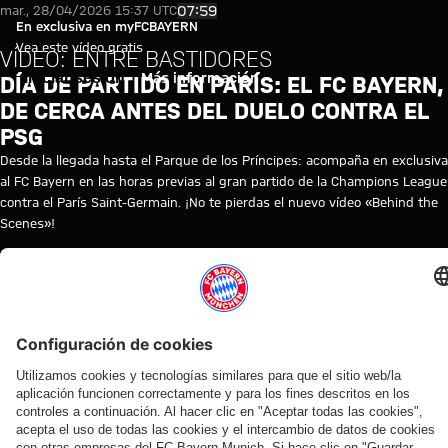
Vídeo: Entre bastidores del par
Reproducir vídeo
07:59
mar., 28/04/2026 15:37 UTC
En exclusiva en myFCBAYERN
Vea este vídeo gratis
VÍDEO: ENTRE BASTIDORES
Iniciar sesión
Más información
DÍA DE PARTIDO EN PARÍS: EL FC BAYERN,
DE CERCA ANTES DEL DUELO CONTRA EL
PSG
Desde la llegada hasta el Parque de los Príncipes: acompaña en exclusiva
al FC Bayern en las horas previas al gran partido de la Champions League
contra el París Saint-Germain. ¡No te pierdas el nuevo vídeo «Behind the
Scenes»!
© FC Bayern
TEMAS DE ESTE VÍDEO
FC
PRIMER
MYFCBAYERN
LIGA
PARIS
BAYERN
EQUIPO
DE
SAINT-
TV
CAMPEONES
GERMAIN
VÍDEOS RELACIONADOS
Vídeo
Vídeo
Vídeo
Vídeo
Vídeo
Vídeo
Vídeo
Vídeo
EN
VÍDEO
VÍDEO
AUDI
VÍDEO
EN
VÍDEO
PRETEMPORADA