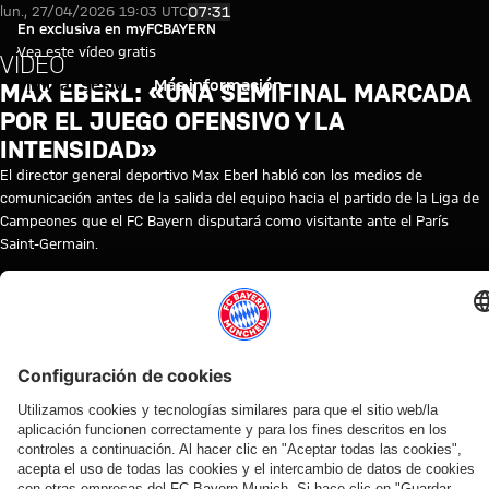
Video: Max Eberl sobre el Paris
Reproducir vídeo
07:31
lun., 27/04/2026 19:03 UTC
En exclusiva en myFCBAYERN
Vea este vídeo gratis
VÍDEO
Iniciar sesión
Más información
MAX EBERL: «UNA SEMIFINAL MARCADA
POR EL JUEGO OFENSIVO Y LA
INTENSIDAD»
El director general deportivo Max Eberl habló con los medios de
comunicación antes de la salida del equipo hacia el partido de la Liga de
Campeones que el FC Bayern disputará como visitante ante el París
Saint-Germain.
© FC Bayern
TEMAS DE ESTE VÍDEO
LIGA
FC
RUEDA
MAX
PRIMER
MYFCBAYERN
PARIS
SEMIFINALES
DE
BAYERN
DE
EBERL
EQUIPO
SAINT-
CAMPEONES
TV
PRENSA
GERMAIN
VÍDEOS RELACIONADOS
Vídeo
Vídeo
Vídeo
Vídeo
Vídeo
Vídeo
Vídeo
Vídeo
EN
AUDI
EN
VÍDEO
VÍDEO
VÍDEO
VÍDEO
AUDI