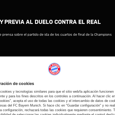
ich y Kompany previa al duelo 
Y PREVIA AL DUELO CONTRA EL REAL
 prensa sobre el partido de ida de los cuartos de final de la Champions
VINCENT
MYFCBAYERN
REAL
CUARTOS
KOMPANY
MADRID
DE FINAL
Vídeo
Vídeo
Vídeo
Vídeo
EN DIFERIDO
VÍDEO
VÍDEO
VÍDEO
Presentación
Ronda con los
Ronda con los
Entrevistas
oficial de
medios en el
medios en el
con los