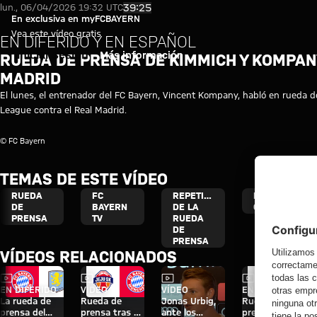
Vídeo: Rueda de prensa de Kimm
Reproducir vídeo
39:25
lun., 06/04/2026 19:32 UTC
En exclusiva en myFCBAYERN
Vea este vídeo gratis
EN DIFERIDO Y EN ESPAÑOL
Iniciar sesión
Más información
RUEDA DE PRENSA DE KIMMICH Y KOMPAN
MADRID
El lunes, el entrenador del FC Bayern, Vincent Kompany, habló en rueda de
League contra el Real Madrid.
© FC Bayern
TEMAS DE ESTE VÍDEO
RUEDA
FC
REPETICIÓN
LIGA DE
DE
BAYERN
DE LA
CAMPEONES
PRENSA
TV
RUEDA
DE
PRENSA
VÍDEOS RELACIONADOS
Vídeo
Vídeo
Vídeo
Vídeo
EN DIFERIDO
VÍDEO
VÍDEO
EN DIFERIDO
La rueda de
Rueda de
Jonas Urbig,
Rueda de
prensa del
prensa tras el
ante los
prensa del