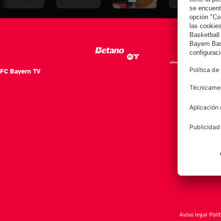
Audi Football
Audi Football
medios en
Audi Football
Summit ante
Summit
Hong Kong
Summit
el Aston Villa
contra el Jeju
contra el Jeju
SK
SK
FC Bayern TV
FC Ba
Notici
Equip
Club
Afición
Aviso legal
Polí