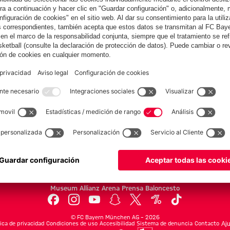
Nathaniel
Tegernsee con
Tegernsee con
responsables
Brown
Manuel Neuer
Arijon
del FC Bayern
Ibrahimović
tras el inicio
Colaborador
del Audi
Summer Tour
yern.com
Online Sto
as
Equipacion
o
Moda
Jugadores
Nuevo
Rebajas %
Museum
Allianz Arena
Prensa
Baloncesto
©
FC Bayern München AG
–
2026
tica de privacidad
Condiciones de uso
Accesibilidad
Sistema de denuncia
Contacto
Aju