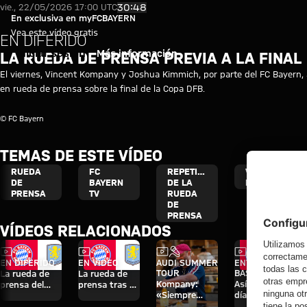
Vídeo: Rueda de prensa previa a
Reproducir vídeo
30:48
vie., 22/05/2026 17:00 UTC
En exclusiva en myFCBAYERN
Vea este vídeo gratis
EN DIFERIDO
Iniciar sesión
Más información
LA RUEDA DE PRENSA PREVIA A LA FINAL
El viernes, Vincent Kompany y Joshua Kimmich, por parte del FC Bayern, 
en rueda de prensa sobre la final de la Copa DFB.
© FC Bayern
TEMAS DE ESTE VÍDEO
RUEDA
FC
REPETICIÓN
VINCENT
DE
BAYERN
DE LA
KOMPANY
PRENSA
TV
RUEDA
DE
PRENSA
VÍDEOS RELACIONADOS
Vídeo
Vídeo
Vídeo
Entrevista
Vídeo
EN DIFERIDO
EN VÍDEO
AUDI SUMMER
ENTRE
TOUR
BASTIDORES
La rueda de
La rueda de
Kompany:
Así fueron los
prensa del
prensa tras el
«Siempre
días del FC
Audi Football
Audi Football
puede ser tu
Bayern en
Summit ante
Summit