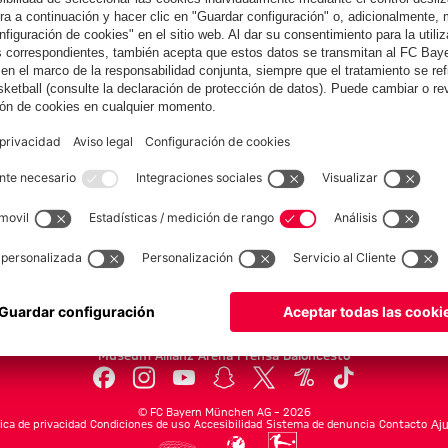
estreno de
contra el Jeju
contra el Jeju
pretemporada
SK
SK
Colaborador
yern.com
Online Sto
as
Equipacion
o
Moda
Jugadores
Nuevo
Rebajas %
Museum
Allianz Arena
Prensa
Baloncesto
©
FC Bayern München AG
–
2026
tica de privacidad
Condiciones de uso
Accesibilidad
Sistema de denuncia
Contacto
Aju