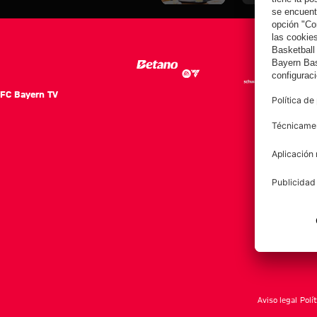
mejor
Hong Kong
el Aston Villa
contra el
temporada»
Aston Villa
FC Bayern TV
FC Ba
Notici
Equip
Club
Afición
Aviso legal
Polí