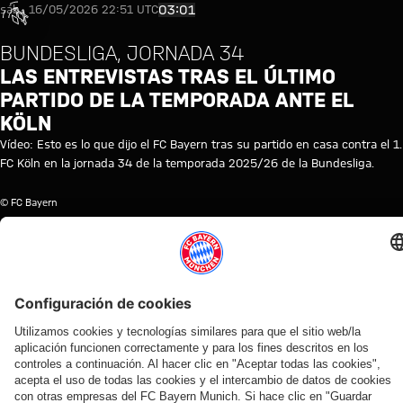
went
Video: FC Bayern - 1. FC Köln: 
03:01
sáb., 16/05/2026 22:51 UTC
wrong
n error
BUNDESLIGA, JORNADA 34
ccurred,
LAS ENTREVISTAS TRAS EL ÚLTIMO
ease try
PARTIDO DE LA TEMPORADA ANTE EL
ain later.
KÖLN
Vídeo: Esto es lo que dijo el FC Bayern tras su partido en casa contra el 1.
FC Köln en la jornada 34 de la temporada 2025/26 de la Bundesliga.
© FC Bayern
TEMAS DE ESTE VÍDEO
REACCIONES
BUNDESLIGA
FC
PRIMER
FC
DEL
BAYERN
EQUIPO
KÖLN
PRIMER
TV
EQUIPO
VÍDEOS RELACIONADOS
Vídeo
Vídeo
Vídeo
Vídeo
Vídeo
Vídeo
Vídeo
Vídeo
AUDI
EN
EN
EN
VÍDEO
PRETEMPORADA
VÍDEO
AUDI
FOOTBALL
VÍDEO
VÍDEO
DIFERIDO
ENTRE
2026/27
FOOTBALL
Jonas