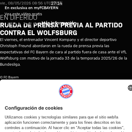
Vídeo: Rueda de prensa previa 
Reproducir vídeo
27:14
vie., 08/05/2026 08:56 UTC
En exclusiva en myFCBAYERN
Vea este vídeo gratis
EN DIFERIDO
Iniciar sesión
Más información
RUEDA DE PRENSA PREVIA AL PARTIDO
CONTRA EL WOLFSBURG
El viernes, el entrenador Vincent Kompany y el director deportivo
Christoph Freund abordaron en la rueda de prensa previa las
expectativas del FC Bayern de cara al partido fuera de casa ante el VfL
Wolfsburg con motivo de la jornada 33 de la temporada 2025/26 de la
Bundesliga.
© FC Bayern
TEMAS DE ESTE VÍDEO
RUEDA
FC
REPETICIÓN
BUNDESLIGA
VINCENT
MYFCBAYERN
WOLFSBURGO
DE
BAYERN
DE
KOMPANY
PRENSA
TV
LA
RUEDA
DE
PRENSA
VÍDEOS RELACIONADOS