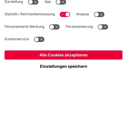
Datenschutz
Cookie Details
Deutschland
Möchtest du im Store
bleiben?
Preise inklusive MwSt. und zzgl. Versandkosten
Deutschland
Ja,
, um dorthin zu liefern!
© FC Bayern München AG
Global
FC Bayern München AG, Säbener Str. 51-57, 81547 München
Nein,
, um dorthin zu liefern!