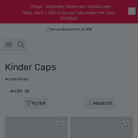
3
Tage
6
Stunden
50
Minuten
53
Sekunden
FINAL SALE | -10% Extra auf Sale Artikel mit Code:
EXTRA10
Versandkostenfrei ab 80€
Kinder Caps
Accessoires
ALLES
52
FILTER
NEUESTE