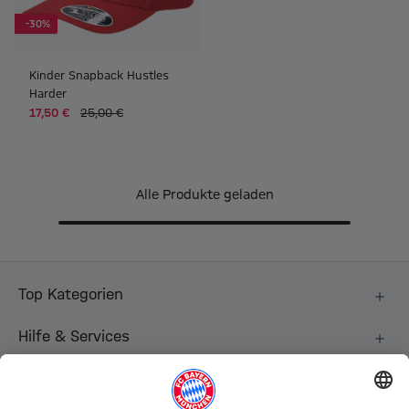
-30%
Kinder Snapback Hustles
Harder
17,50 €
25,00 €
Alle Produkte geladen
Top Kategorien
Hilfe & Services
Weitere Kategorien