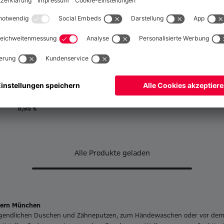
Global
Nein,
, um dorthin zu liefern!
Kinder Zahnbürste 2er-Set
5,95 €
Alle Produkte geladen
yern München
gendlichen Duschen und Zähneputzen, zum Händewaschen oder vor dem Zu