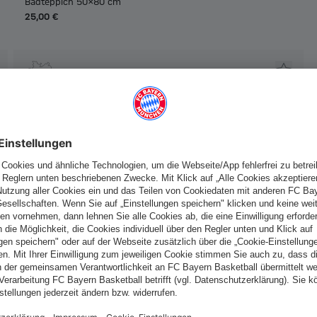
Badteppich 50x80 cm
25,00 €
MADE IN
GERMANY
Deutschland
Möchtest du im Store
bleiben?
Deutschland
Ja,
, um dorthin zu liefern!