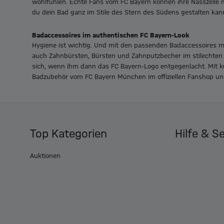
wohlfühlen. Echte Fans vom FC Bayern können ihre Nasszelle 
du dein Bad ganz im Stile des Stern des Südens gestalten kanns
Badaccessoires im authentischen FC Bayern-Look
Hygiene ist wichtig. Und mit den passenden Badaccessoires mac
auch Zahnbürsten, Bürsten und Zahnputzbecher im stilechten
sich, wenn ihm dann das FC Bayern-Logo entgegenlacht. Mit k
Badzubehör vom FC Bayern München im offiziellen Fanshop und 
Top Kategorien
Hilfe & S
Auktionen