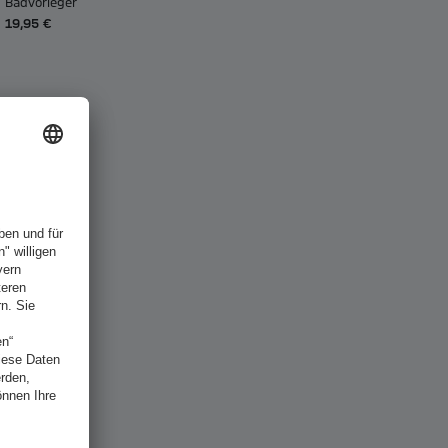
Badvorleger
19,95 €