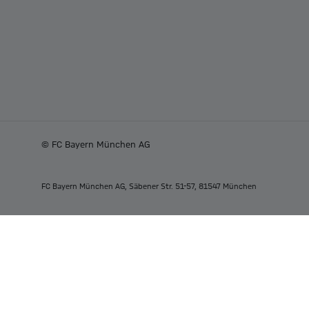
© FC Bayern München AG
FC Bayern München AG, Säbener Str. 51-57, 81547 München