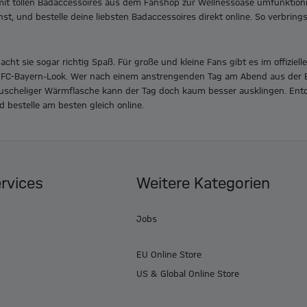
mit tollen Badaccessoires aus dem Fanshop zur Wellnessoase umfunktion
t, und bestelle deine liebsten Badaccessoires direkt online. So verbrings
ht sie sogar richtig Spaß. Für große und kleine Fans gibt es im offiziel
 FC-Bayern-Look. Wer nach einem anstrengenden Tag am Abend aus der B
uscheliger Wärmflasche kann der Tag doch kaum besser ausklingen. Entde
bestelle am besten gleich online.
ervices
Weitere Kategorien
Jobs
EU Online Store
US & Global Online Store