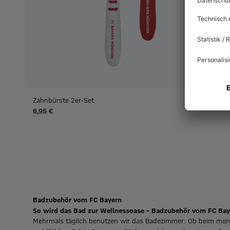
Zahnbürste 2er-Set
6,95 €
Badzubehör vom FC Bayern
So wird das Bad zur Wellnessoase – Badzubehör vom FC Ba
Mehrmals täglich benutzen wir das Badezimmer: Ob beim mor