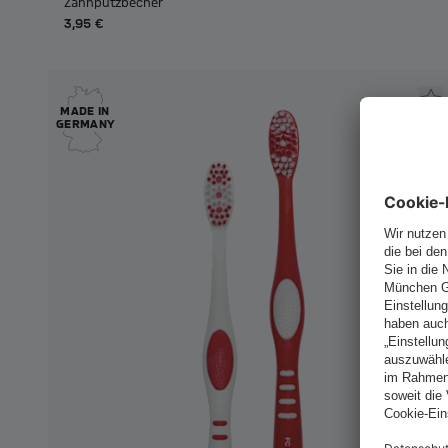
Zahnputzbecher
3,95 €
MADE IN
GERMANY