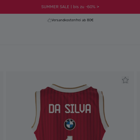
SUMMER SALE | bis zu -60% >
Versandkostenfrei ab 80€