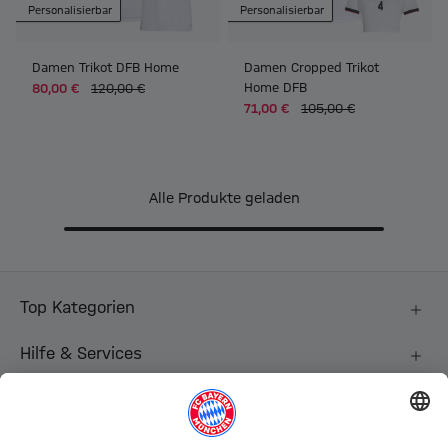
Personalisierbar
Personalisierbar
Damen Trikot DFB Home
Damen Cropped Trikot
Home DFB
80,00 €
120,00 €
71,00 €
105,00 €
Alle Produkte geladen
Top Kategorien
Hilfe & Services
Weitere Kategorien