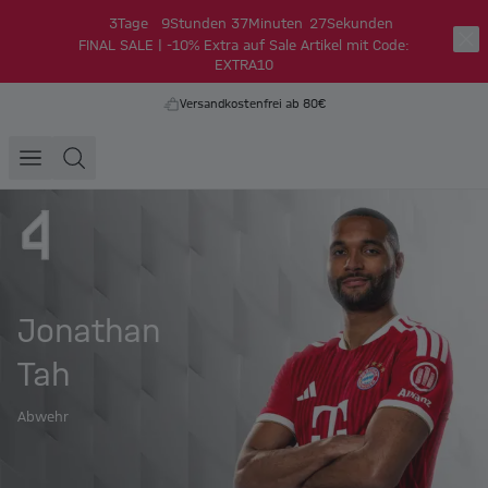
3
Tage
9
Stunden
37
Minuten
26
Sekunden
FINAL SALE | -10% Extra auf Sale Artikel mit Code:
EXTRA10
Versandkostenfrei ab 80€
Jonathan
Tah
Abwehr