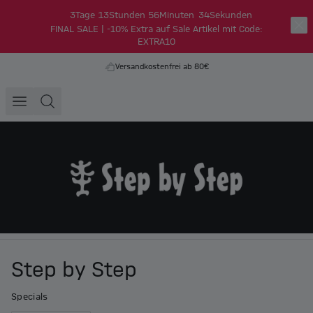
3
Tage
13
Stunden
56
Minuten
34
Sekunden
FINAL SALE | -10% Extra auf Sale Artikel mit Code:
EXTRA10
Versandkostenfrei ab 80€
Step by Step
Specials