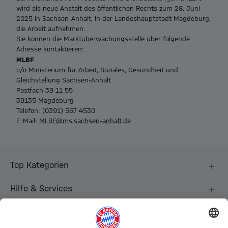
wird als neue Anstalt des öffentlichen Rechts zum 28. Juni
2025 in Sachsen-Anhalt, in der Landeshauptstadt Magdeburg,
die Arbeit aufnehmen.
Sie können die Marktüberwachungsstelle über folgende
Adresse kontaktieren:
MLBF
c/o Ministerium für Arbeit, Soziales, Gesundheit und
Gleichstellung Sachsen-Anhalt
Postfach 39 11 55
39135 Magdeburg
Telefon: (0391) 567 4530
E-Mail:
MLBF@ms.sachsen-anhalt.de
Top Kategorien
Hilfe & Services
Weitere Kategorien