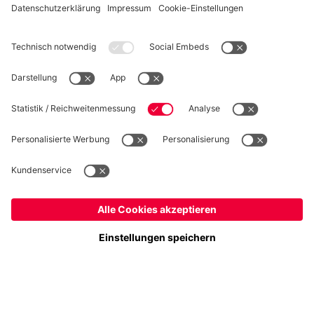
WIDERRUF
Datenschutz
Cookie Details
Deutschland
Möchtest du im Store
bleiben?
Preise inklusive MwSt. und zzgl. Versandkosten
Deutschland
Ja,
, um dorthin zu liefern!
© FC Bayern München AG
Global
FC Bayern München AG, Säbener Str. 51-57, 81547 München
Nein,
, um dorthin zu liefern!
IN DEN WARENKORB