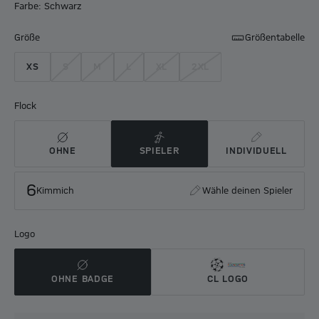
Farbe: Schwarz
Größe
Größentabelle
XS
S
M
L
XL
2XL
Flock
OHNE
SPIELER
INDIVIDUELL
6
Kimmich
Wähle deinen Spieler
Logo
OHNE BADGE
CL LOGO