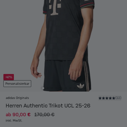
-47%
Personalisierbar
adidas Originals
(12)
Herren Authentic Trikot UCL 25-26
ab
90,00 €
170,00 €
inkl. MwSt.