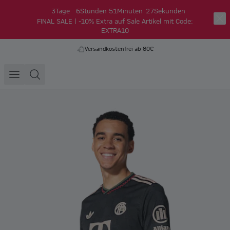
3
Tage
6
Stunden
51
Minuten
27
Sekunden
FINAL SALE | -10% Extra auf Sale Artikel mit Code:
EXTRA10
Versandkostenfrei ab 80€