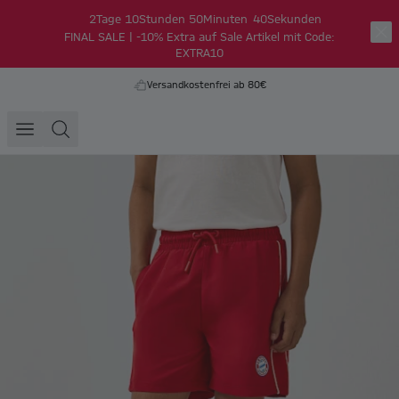
2
Tage
10
Stunden
50
Minuten
40
Sekunden
FINAL SALE | -10% Extra auf Sale Artikel mit Code:
EXTRA10
Versandkostenfrei ab 80€