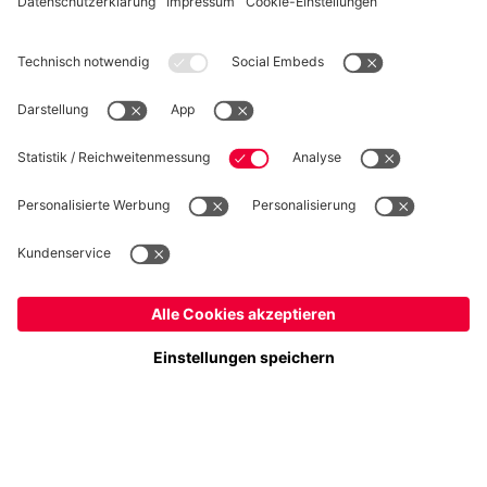
WIDERRUF
Datenschutz
Cookie Details
Deutschland
Möchtest du im Store
bleiben?
Preise inklusive MwSt. und zzgl. Versandkosten
Deutschland
Ja,
, um dorthin zu liefern!
© FC Bayern München AG
Global
FC Bayern München AG, Säbener Str. 51-57, 81547 München
Nein,
, um dorthin zu liefern!
IN DEN WARENKORB