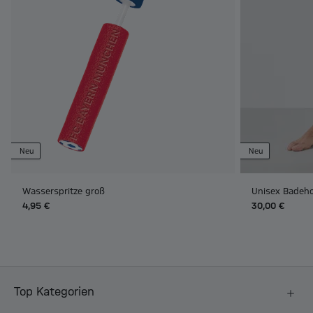
Neu
Neu
Wasserspritze groß
Unisex Badeho
4,95 €
30,00 €
Top Kategorien