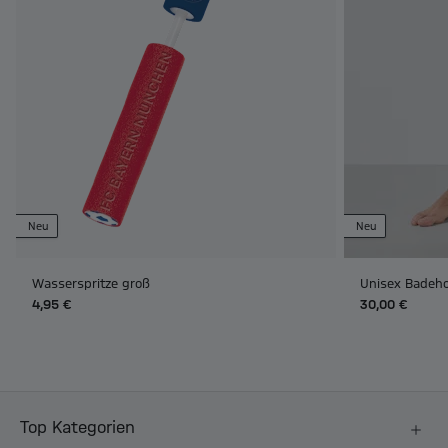
Neu
Neu
Wasserspritze groß
Unisex Badeho
4,95 €
30,00 €
Top Kategorien