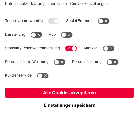
WIDERRUF
Datenschutz
Cookie Details
Deutschland
Möchtest du im Store
bleiben?
Preise inklusive MwSt. und zzgl. Versandkosten
Deutschland
Ja,
, um dorthin zu liefern!
© FC Bayern München AG
Global
FC Bayern München AG, Säbener Str. 51-57, 81547 München
Nein,
, um dorthin zu liefern!
IN DEN WARENKORB