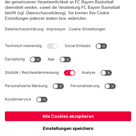
FC Bayern Store App
WIDERRUF
Datenschutz
Cookie Details
Deutschland
Möchtest du im Store
bleiben?
Preise inklusive MwSt. und zzgl. Versandkosten
Deutschland
Ja,
, um dorthin zu liefern!
© FC Bayern München AG
Global
FC Bayern München AG, Säbener Str. 51-57, 81547 München
Nein,
, um dorthin zu liefern!