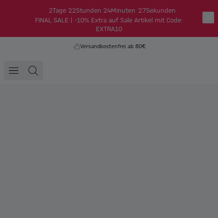
2
Tage
22
Stunden
24
Minuten
26
Sekunden
FINAL SALE | -10% Extra auf Sale Artikel mit Code:
EXTRA10
Versandkostenfrei ab 80€