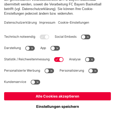
FC Bayern Store App
WIDERRUF
Datenschutz
Cookie Details
Deutschland
Möchtest du im Store
bleiben?
Preise inklusive MwSt. und zzgl. Versandkosten
Deutschland
Ja,
, um dorthin zu liefern!
© FC Bayern München AG
Global
FC Bayern München AG, Säbener Str. 51-57, 81547 München
Nein,
, um dorthin zu liefern!