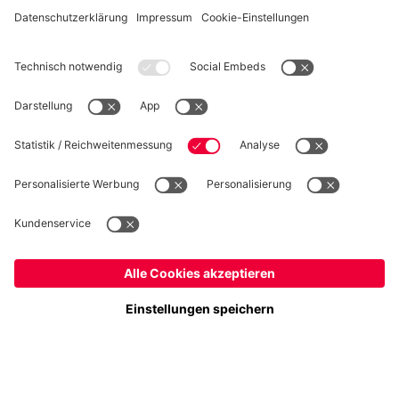
WIDERRUF
Datenschutz
Cookie Details
Deutschland
Möchtest du im Store
bleiben?
Preise inklusive MwSt. und zzgl. Versandkosten
Deutschland
Ja,
, um dorthin zu liefern!
© FC Bayern München AG
Global
FC Bayern München AG, Säbener Str. 51-57, 81547 München
Nein,
, um dorthin zu liefern!
IN DEN WARENKORB