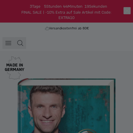
3
Tage
5
Stunden
44
Minuten
18
Sekunden
FINAL SALE | -10% Extra auf Sale Artikel mit Code:
EXTRA10
Versandkostenfrei ab 80€
MADE IN
GERMANY