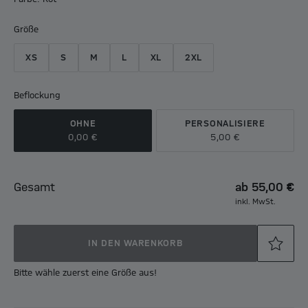
Größe
XS
S
M
L
XL
2XL
Beflockung
OHNE
PERSONALISIERE
0,00 €
5,00 €
Gesamt
ab
55,00 €
inkl. MwSt.
IN DEN WARENKORB
Bitte wähle zuerst eine Größe aus!