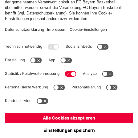
FC Bayern Store App
WIDERRUF
Datenschutz
Cookie Details
Deutschland
Möchtest du im Store
bleiben?
Preise inklusive MwSt. und zzgl. Versandkosten
Deutschland
Ja,
, um dorthin zu liefern!
© FC Bayern München AG
Global
FC Bayern München AG, Säbener Str. 51-57, 81547 München
Nein,
, um dorthin zu liefern!