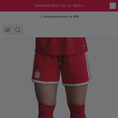
SUMMER SALE | bis zu -60% >
Versandkostenfrei ab 80€