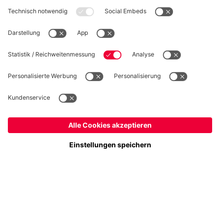
WIDERRUF
Datenschutz
Cookie Details
Deutschland
Möchtest du im Store
bleiben?
Preise inklusive MwSt. und zzgl. Versandkosten
Deutschland
Ja,
, um dorthin zu liefern!
© FC Bayern München AG
Global
FC Bayern München AG, Säbener Str. 51-57, 81547 München
Nein,
, um dorthin zu liefern!
IN DEN WARENKORB