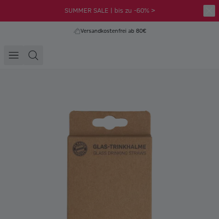
SUMMER SALE | bis zu -60% >
Versandkostenfrei ab 80€