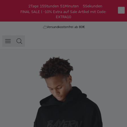
2
Tage
15
Stunden
51
Minuten
5
Sekunden
FINAL SALE | -10% Extra auf Sale Artikel mit Code:
EXTRA10
Versandkostenfrei ab 80€