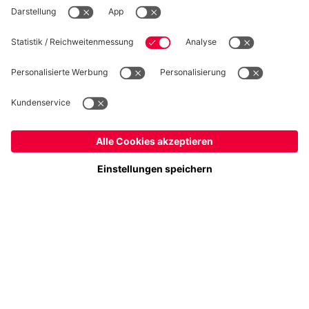
WIDERRUF
Datenschutz
Cookie Details
Deutschland
Möchtest du im Store
bleiben?
Preise inklusive MwSt. und zzgl. Versandkosten
Deutschland
Ja,
, um dorthin zu liefern!
© FC Bayern München AG
Global
FC Bayern München AG, Säbener Str. 51-57, 81547 München
Nein,
, um dorthin zu liefern!
IN DEN WARENKORB