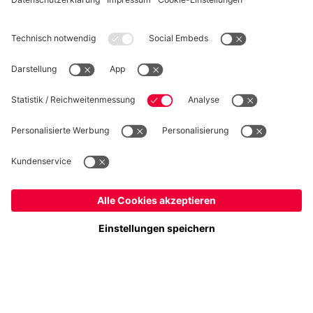
WIDERRUF
Datenschutz
Cookie Details
Deutschland
Möchtest du im Store
bleiben?
Preise inklusive MwSt. und zzgl. Versandkosten
Deutschland
Ja,
, um dorthin zu liefern!
© FC Bayern München AG
Global
FC Bayern München AG, Säbener Str. 51-57, 81547 München
Nein,
, um dorthin zu liefern!
IN DEN WARENKORB