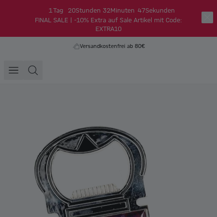
1
Tag
20
Stunden
32
Minuten
46
Sekunden
FINAL SALE | -10% Extra auf Sale Artikel mit Code:
EXTRA10
Versandkostenfrei ab 80€