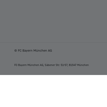
© FC Bayern München AG
FC Bayern München AG, Säbener Str. 51-57, 81547 München