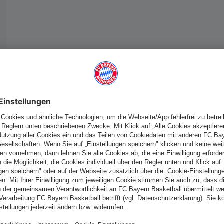
Deutschland
Möchtest du im Store
bleiben?
Deutschland
Ja,
, um dorthin zu liefern!