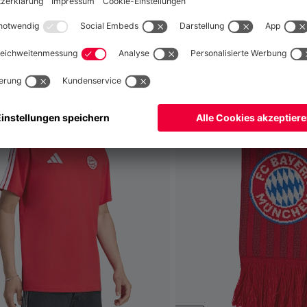
fallen
Global
Nein,
, um dorthin zu liefern!