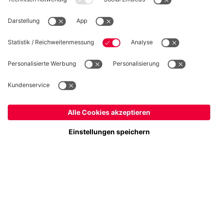
WIDERRUF
Datenschutz
Cookie Details
Deutschland
Möchtest du im Store
bleiben?
Preise inklusive MwSt. und zzgl. Versandkosten
Deutschland
Ja,
, um dorthin zu liefern!
© FC Bayern München AG
Global
FC Bayern München AG, Säbener Str. 51-57, 81547 München
Nein,
, um dorthin zu liefern!
IN DEN WARENKORB