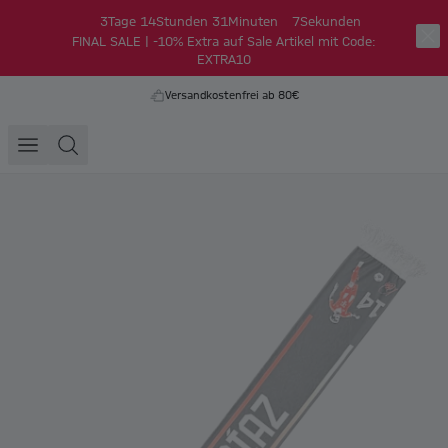
3
Tage
14
Stunden
31
Minuten
7
Sekunden
FINAL SALE | -10% Extra auf Sale Artikel mit Code:
EXTRA10
Versandkostenfrei ab 80€