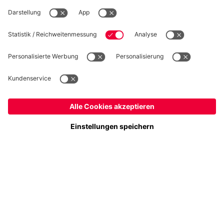
WIDERRUF
Datenschutz
Cookie Details
Deutschland
Möchtest du im Store
bleiben?
Preise inklusive MwSt. und zzgl. Versandkosten
Deutschland
Ja,
, um dorthin zu liefern!
© FC Bayern München AG
Global
FC Bayern München AG, Säbener Str. 51-57, 81547 München
Nein,
, um dorthin zu liefern!
IN DEN WARENKORB