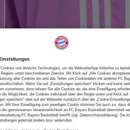
Deutschland
Möchtest du im Store
bleiben?
Deutschland
Ja,
, um dorthin zu liefern!