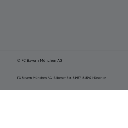
© FC Bayern München AG
FC Bayern München AG, Säbener Str. 51-57, 81547 München