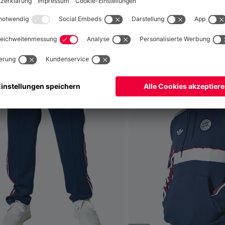
fallen
Global
Nein,
, um dorthin zu liefern!