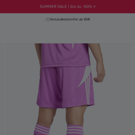
SUMMER SALE | bis zu -60% >
Versandkostenfrei ab 80€