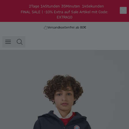
2
Tage
14
Stunden
35
Minuten
14
Sekunden
FINAL SALE | -10% Extra auf Sale Artikel mit Code:
EXTRA10
Versandkostenfrei ab 80€