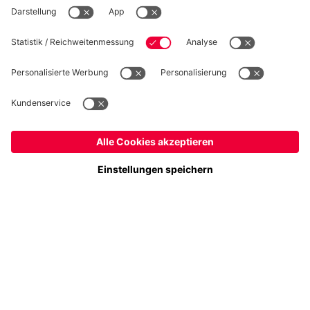
WIDERRUF
Datenschutz
Cookie Details
Deutschland
Möchtest du im Store
bleiben?
Preise inklusive MwSt. und zzgl. Versandkosten
Deutschland
Ja,
, um dorthin zu liefern!
© FC Bayern München AG
Global
FC Bayern München AG, Säbener Str. 51-57, 81547 München
Nein,
, um dorthin zu liefern!
IN DEN WARENKORB