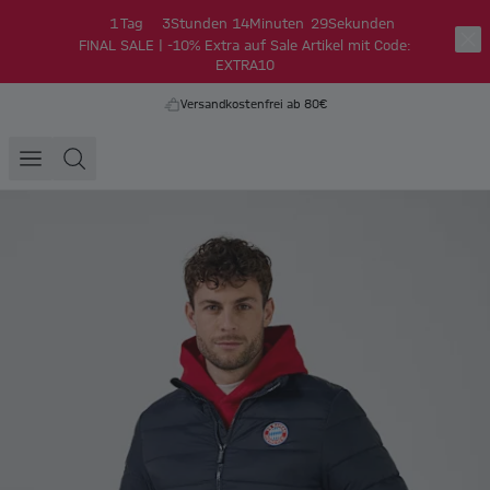
1
Tag
3
Stunden
14
Minuten
28
Sekunden
FINAL SALE | -10% Extra auf Sale Artikel mit Code:
EXTRA10
Versandkostenfrei ab 80€