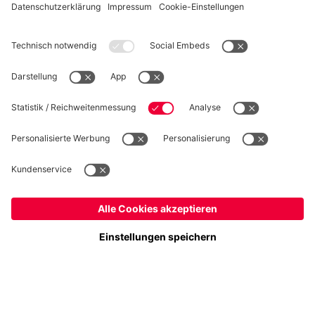
WIDERRUF
Datenschutz
Cookie Details
Deutschland
Möchtest du im Store
bleiben?
Preise inklusive MwSt. und zzgl. Versandkosten
Deutschland
Ja,
, um dorthin zu liefern!
© FC Bayern München AG
Global
FC Bayern München AG, Säbener Str. 51-57, 81547 München
Nein,
, um dorthin zu liefern!
IN DEN WARENKORB