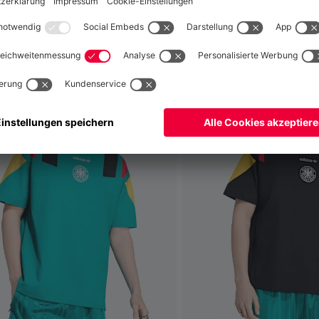
fallen
Global
Nein,
, um dorthin zu liefern!