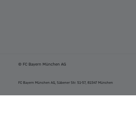
© FC Bayern München AG
FC Bayern München AG, Säbener Str. 51-57, 81547 München