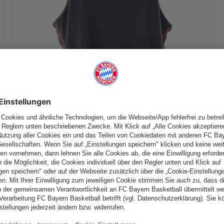
Deutschland
Möchtest du im Store
bleiben?
Deutschland
Ja,
, um dorthin zu liefern!